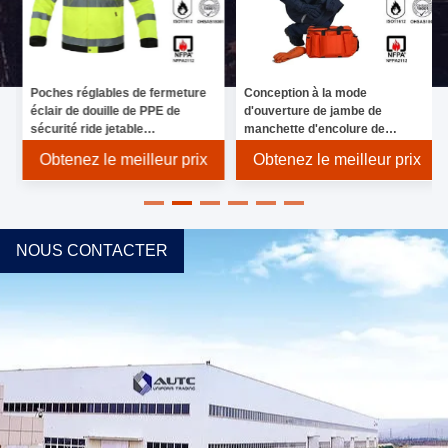
e
Poches réglables de fermeture
Conception à la mode
éclair de douille de PPE de
d'ouverture de jambe de
sécurité ride jetable
manchette d'encolure de
réfléchissante d'usage d'anti
protecteur de PPE d'usage
Obtenez le meilleur prix
Obtenez le meilleur prix
industriel de sécurité
NOUS CONTACTER