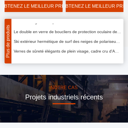
nocturne
OBTENEZ LE MEILLEUR PRIX
OBTENEZ LE MEILLEUR PRIX
Couleur adaptée aux besoins du client par cadre chimique de PVC de conception de secousse de lunettes d'éclaboussure résistante
Bandeau réglable de preuve d'éclaboussure de lunettes de sécurité de PPE d'électrotechnique
Plus de produits
Le double en verre de boucliers de protection oculaire de soudure a dégrossi joint enveloppé de cadre de visage
Ski extérieur hermétique de surf des neiges de polariseur des lunettes de sécurité TPU de PPE incassable
Verres de sûreté élégants de plein visage, cadre cru d'ABS de lunettes de sécurité de construction
Port de emballage de PPE de miroir de PC de lunettes de sécurité de vélo noir UV de saleté confortable
Verre à haute impression frais de polycarbonate de verres de sûreté de travail industriel avec la courroie
Bande élastique réglable d'anti d'éraflure de lunettes de sécurité de PPE de mode matériel de PC
Brouillard de protection UV de couverture teinté par laboratoire de verres de sûreté anti pour le métal ouvré
NOTRE CAS
Projets industriels récents
Lunettes de sécurité protectrices de PPE, Eyewear de chimie de verres de sûreté de site pour la poussière
Construction réticulaire protégeant du vent militaire tactique des lunettes TPU de plein visage respirable
Conception facile colorée de mode de nettoyage brouillard militaire à l'épreuve des balles de verres de sûreté d'anti
Confort de regard élégant de lunettes militaires tactiques de régulateur portant pour le long terme