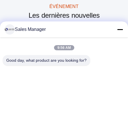
ÉVÉNEMENT
Courroie élastique de ceinture d'anti de vent de prescription en verre verre militaire de polycarbonate
Les dernières nouvelles
Lunettes militaires tactiques de Strechable, ventilation de tir tactique d'air en verre
Couleur personnalisable UV400 d'anti lunettes militaires d'Impacttactical à haute impression
Sales Manager
Style militaire de mode de lunettes de soleil de la catégorie des hommes de transformateur extérieur avec la maille en acier
Lunettes militaires tactiques polarisées, chasse en verre TR90 de prescription de question militaire
9:56 AM
Veste réfléchissante de scintillement de sécurité, boucle d'avertissement de gilet de sécurité de sécurité fermée
Good day, what product are you looking for?
Grande fenêtre transparente de vue de laboratoire de lunettes de sécurité de pleins lunettes clairs de protection
Couleur adaptée aux besoins du client par cadre chimique de PVC de conception de secousse de lunettes d'éclaboussure résistante
ANHUI UNIFORM TRADING CO.LTD
ahuniform@live.com
15255120126-15255120126