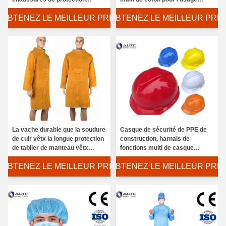
élevée faite sur commande de
industriel
OBTENEZ LE MEILLEUR PRIX
OBTENEZ LE MEILLEUR PRIX
cheville
La vache durable que la soudure
Casque de sécurité de PPE de
de cuir vêtx la longue protection
construction, harnais de
de tablier de manteau vêtx
fonctions multi de casque
l'usage de sécurité de PPE
antichoc de PPE haut
OBTENEZ LE MEILLEUR PRIX
OBTENEZ LE MEILLEUR PRIX