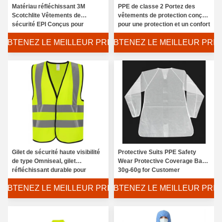
Matériau réfléchissant 3M
PPE de classe 2 Portez des
Scotchlite Vêtements de
vêtements de protection conçus
sécurité EPI Conçus pour
pour une protection et un confort
répondre aux normes OSHA
maximaux dans des
OBTENEZ LE MEILLEUR PRIX
OBTENEZ LE MEILLEUR PRIX
ANSI AS NZS Fabriqués à partir
environnements dangereux
de tissu résistant
Gilet de sécurité haute visibilité
Protective Suits PPE Safety
de type Omniseal, gilet
Wear Protective Coverage Back
réfléchissant durable pour
30g-60g for Customer
entrepôt, construction, bord de
Requirements
OBTENEZ LE MEILLEUR PRIX
OBTENEZ LE MEILLEUR PRIX
route et sécurité routière