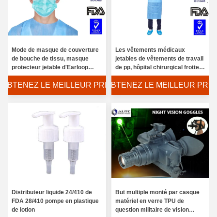
Mode de masque de couverture
Les vêtements médicaux
de bouche de tissu, masque
jetables de vêtements de travail
protecteur jetable d'Earloop
de pp, hôpital chirurgical frotte
ultra doucement intégral
non tissé
OBTENEZ LE MEILLEUR PRIX
OBTENEZ LE MEILLEUR PRIX
Lunettes militaires tactiques polarisées, chasse en verre TR90 de prescription de question militaire
Distributeur liquide 24/410 de
But multiple monté par casque
Veste réfléchissante de scintillement de sécurité, boucle d'avertissement de gilet de sécurité de sécurité fermée
FDA 28/410 pompe en plastique
matériel en verre TPU de
de lotion
question militaire de vision
Grande fenêtre transparente de vue de laboratoire de lunettes de sécurité de pleins lunettes clairs de protection