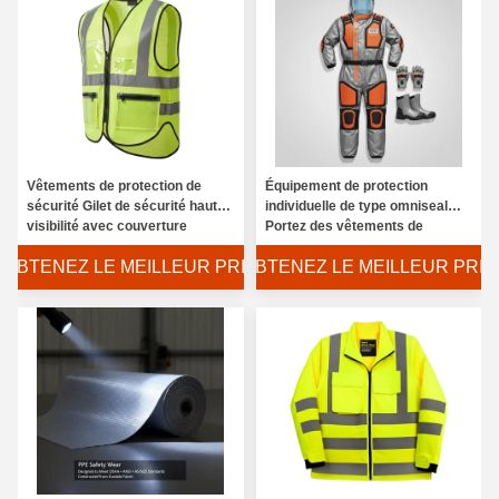
Vêtements de protection de
Équipement de protection
sécurité Gilet de sécurité haute
individuelle de type omniseal
visibilité avec couverture
Portez des vêtements de
arrière, idéal pour les
protection de sécurité adaptés
OBTENEZ LE MEILLEUR PRIX
OBTENEZ LE MEILLEUR PRIX
travailleurs d'entrepôt, le
aux environnements dangereux
contrôle de la circulation et les
nécessitant une protection
travaux en extérieur
contre les barrières et les chocs