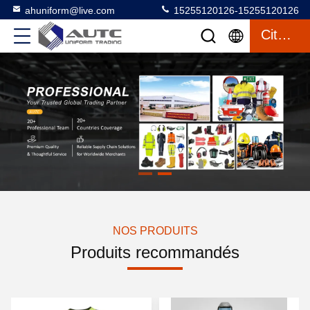
ahuniform@live.com
15255120126-15255120126
Citation
NOS PRODUITS
Produits recommandés