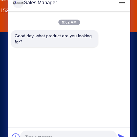
Sales Manager
15255120126-15255120126
9:02 AM
Good day, what product are you looking 
for?
NOUS CONTACTER
ahuniform@live.com
15255120126-15255120126
No. 3, route de Qiaowan, zone de
développement économique de Feixi, ville de
Hefei, Anhui pro. (231200), la Chine