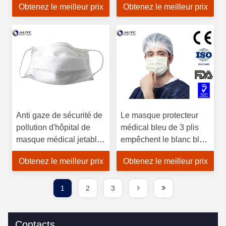
Obtenez le meilleur prix
Obtenez le meilleur prix
artificiels
Anti gaze de sécurité de
Le masque protecteur
pollution d'hôpital de
médical bleu de 3 plis
masque médical jetable
empêchent le blanc bleu
sain de visage
de la poussière pour la
Obtenez le meilleur prix
Obtenez le meilleur prix
maladie de germes de
toux
1
2
3
Contacts