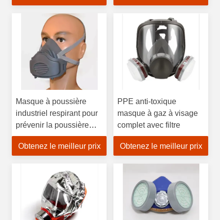
poussière
durable
Masque à poussière
PPE anti-toxique
industriel respirant pour
masque à gaz à visage
prévenir la poussière
complet avec filtre
Masque facial
Obtenez le meilleur prix
Obtenez le meilleur prix
réutilisable