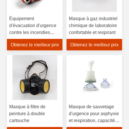
Équipement
Masque à gaz industriel
d'évacuation d'urgence
chimique de laboratoire
contre les incendies
confortable et respirant
PPE Masque
Obtenez le meilleur prix
Obtenez le meilleur prix
d'évacuation contre les
incendies Pour la
sécurité industrielle
Masque d'évacuation
contre les incendies
Masque à filtre de
Masque de sauvetage
peinture à double
d'urgence pour asphyxie
cartouche
et respiration, capacité
de cœur et de poumon