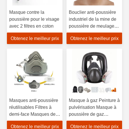
Masque contre la
Bouclier anti-poussière
poussière pour le visage
industriel de la mine de
avec 2 filtres en coton
poussière de meulage
de soudage électrique
Obtenez le meilleur prix
Obtenez le meilleur prix
Masques anti-poussière
Masque à gaz Peinture à
réutilisables Filtres à
pulvérisation Masque à
demi-face Masques de
poussière de gaz
protection chimique pour
organique Masque facial
Obtenez le meilleur prix
Obtenez le meilleur prix
se protéger de la
à charbon actif TPE