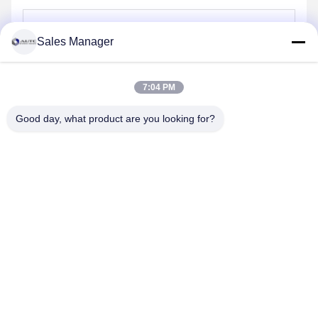
Sales Manager
Envoyer
7:04 PM
Good day, what product are you looking for?
ANHUI UNIFORM TRADING CO.LTD
ahuniform@live.com
15255120126-15255120126
No. 3, route de Qiaowan, zone de développement
économique de Feixi, ville de Hefei, Anhui pro. (231200), la Chine