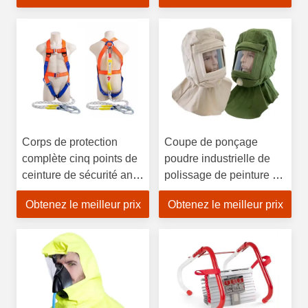
porte-clés d'alarme
personnelle pour
femmes
Corps de protection
Coupe de ponçage
complète cinq points de
poudre industrielle de
ceinture de sécurité anti-
polissage de peinture de
chute dispositif de
toile coupe de poussière
Obtenez le meilleur prix
Obtenez le meilleur prix
sécurité à haute altitude
capuche complète
corde de feu de
capuche de protection
protection individuelle
capuche de protection
du travail écran