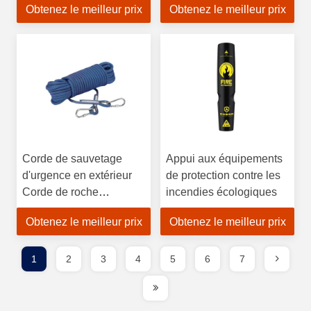
Obtenez le meilleur prix
Obtenez le meilleur prix
chapeau de protection
routière
personnel scellé
respirant anti-brouillard
Corde de sauvetage
Appui aux équipements
d'urgence en extérieur
de protection contre les
Corde de roche
incendies écologiques
résistante à l'usure pour
Obtenez le meilleur prix
Obtenez le meilleur prix
le camping et la
randonnée
1
2
3
4
5
6
7