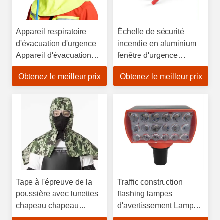
Appareil respiratoire
Échelle de sécurité
d'évacuation d'urgence
incendie en aluminium
Appareil d'évacuation
fenêtre d'urgence
d'incendie 3L Cylindre
rétractable télescopique
Obtenez le meilleur prix
Obtenez le meilleur prix
en acier Portable Air
balcon à deux étages
comprimé EEBD
échelle d'évacuation
Sécurité des incendies
incendie pour
appartements
Tape à l'épreuve de la
Traffic construction
poussière avec lunettes
flashing lampes
chapeau chapeau
d'avertissement Lampes
capuche scellé travail
solaires LED Sécurité