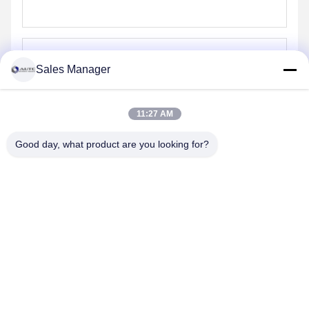
Sales Manager
Envoyer
11:27 AM
Good day, what product are you looking for?
ANHUI UNIFORM TRADING CO.LTD
ahuniform@live.com
15255120126-15255120126