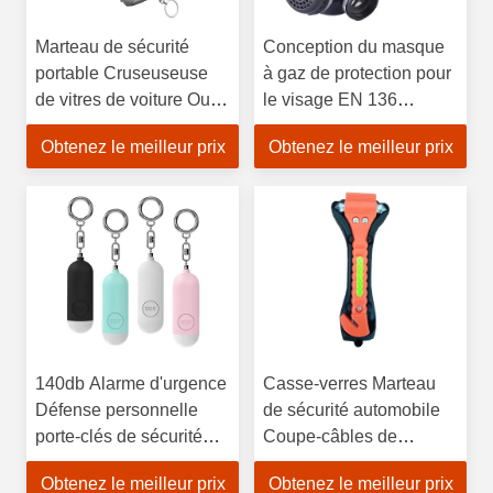
Marteau de sécurité
Conception du masque
portable Cruseuseuse
à gaz de protection pour
de vitres de voiture Outil
le visage EN 136
de sauvetage de
Certification Masque à
Obtenez le meilleur prix
Obtenez le meilleur prix
sauvetage de la vie
gaz chimique
Coupe-câbles de
ceinture de sécurité
140db Alarme d'urgence
Casse-verres Marteau
Défense personnelle
de sécurité automobile
porte-clés de sécurité
Coupe-câbles de
Défense de la sécurité
sécurité d'urgence avec
Obtenez le meilleur prix
Obtenez le meilleur prix
porte-clés Led Sécurité
réflecteur