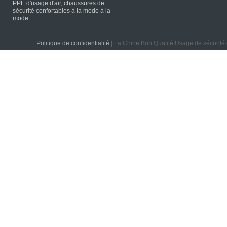
PPE d'usage d'air, chaussures de
sécurité confortables à la mode à la
mode
Politique de confidentialité
| La Chine Bon Qualité Usage de sécurité 