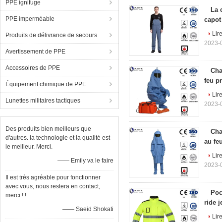
PPE ignifuge
La 
PPE imperméable
capot
Lire
Produits de délivrance de secours
2023-0
Avertissement de PPE
Accessoires de PPE
Cha
feu p
Équipement chimique de PPE
Lire
Lunettes militaires tactiques
2023-0
Des produits bien meilleurs que
Cha
d'autres. la technologie et la qualité est
au fe
le meilleur. Merci.
Lire
—— Emily va le faire
2023-0
Il est très agréable pour fonctionner
avec vous, nous restera en contact,
Poc
merci ! !
ride j
—— Saeid Shokati
Lire