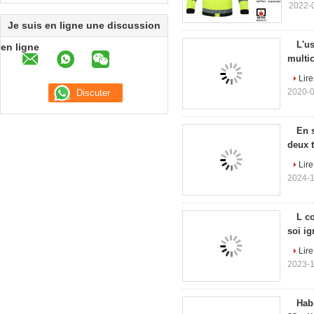
2022-
Je suis en ligne une discussion
L'u
en ligne
multic
Lire
2020-0
En 
deux 
Lire
2024-1
L c
soi ig
Lire
2023-1
Habi