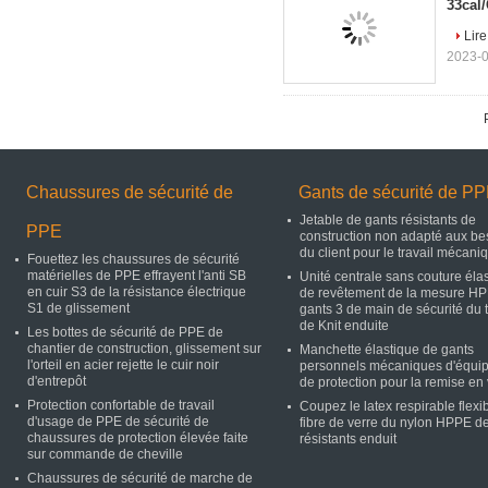
33cal/
Lire
2023-0
Chaussures de sécurité de
Gants de sécurité de P
Jetable de gants résistants de
PPE
construction non adapté aux be
du client pour le travail mécani
Fouettez les chaussures de sécurité
matérielles de PPE effrayent l'anti SB
Unité centrale sans couture éla
en cuir S3 de la résistance électrique
de revêtement de la mesure H
S1 de glissement
gants 3 de main de sécurité du t
de Knit enduite
Les bottes de sécurité de PPE de
chantier de construction, glissement sur
Manchette élastique de gants
l'orteil en acier rejette le cuir noir
personnels mécaniques d'équi
d'entrepôt
de protection pour la remise en 
Protection confortable de travail
Coupez le latex respirable flexi
d'usage de PPE de sécurité de
fibre de verre du nylon HPPE d
chaussures de protection élevée faite
résistants enduit
sur commande de cheville
Chaussures de sécurité de marche de