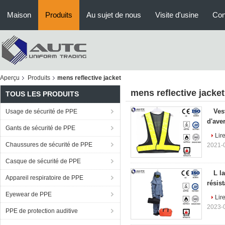
Maison
Produits
Au sujet de nous
Visite d'usine
Con
Aperçu
Produits
mens reflective jacket
mens reflective jacket
TOUS LES PRODUITS
Ves
Usage de sécurité de PPE
d'ave
Gants de sécurité de PPE
Lire
Chaussures de sécurité de PPE
2021-0
Casque de sécurité de PPE
L l
Appareil respiratoire de PPE
résis
Eyewear de PPE
Lire
2023-0
PPE de protection auditive