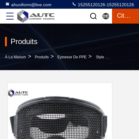
ahuniform@live.com
15255120126-15255120126
Citation
Produits
>
>
>
À La Maison
Produits
Eyewear De PPE
Style Militaire De Mode De Lunettes De Soleil De La Catégorie Des Hommes De Transformateur Extérieur Avec La Maille En Acier