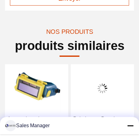
NOS PRODUITS
produits similaires
Automatique de
Polarisateur Pas cher
Sales Manager
l'obscurcissement
Protecteur de l'œil anti-
soudage lunettes de
brouillard ANSI Z87