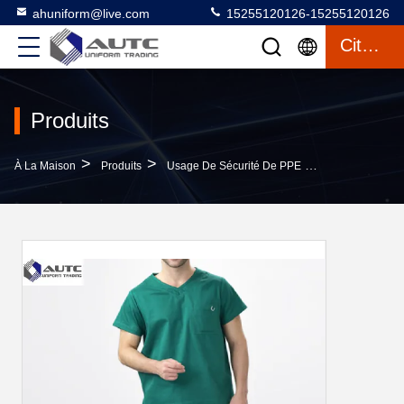
ahuniform@live.com
15255120126-15255120126
Citation
Produits
>
>
>
À La Maison
Produits
Usage De Sécurité De PPE
Confortable Re