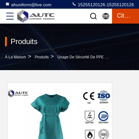
ahuniform@live.com
15255120126-15255120126
Citation
Produits
>
>
>
À La Maison
Produits
Usage De Sécurité De PPE
L'infirmière D'