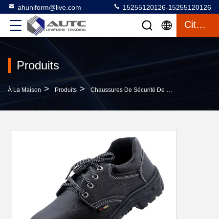
ahuniform@live.com
15255120126-15255120126
Citation
Produits
>
>
>
À La Maison
Produits
Chaussures De Sécurité De PPE
Chaussure