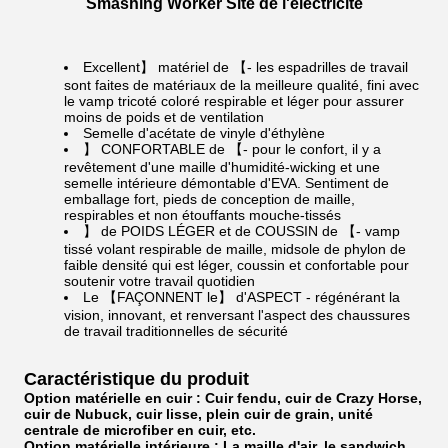
Smashing Worker Site de l'électricité
Excellent】 matériel de 【- les espadrilles de travail
sont faites de matériaux de la meilleure qualité, fini avec
le vamp tricoté coloré respirable et léger pour assurer
moins de poids et de ventilation
Semelle d'acétate de vinyle d'éthylène
】 CONFORTABLE de 【- pour le confort, il y a
revêtement d'une maille d'humidité-wicking et une
semelle intérieure démontable d'EVA. Sentiment de
emballage fort, pieds de conception de maille,
respirables et non étouffants mouche-tissés
】 de POIDS LÉGER et de COUSSIN de 【- vamp
tissé volant respirable de maille, midsole de phylon de
faible densité qui est léger, coussin et confortable pour
soutenir votre travail quotidien
Le 【FAÇONNENT le】 d'ASPECT - régénérant la
vision, innovant, et renversant l'aspect des chaussures
de travail traditionnelles de sécurité
Caractéristique du produit
Option matérielle en cuir : Cuir fendu, cuir de Crazy Horse,
cuir de Nubuck, cuir lisse, plein cuir de grain, unité
centrale de microfiber en cuir, etc.
Option matérielle intérieure :
La maille d'air, le sandwich,