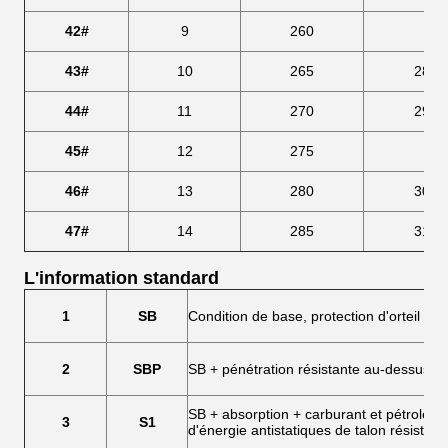
42#
9
260
280
43#
10
265
286,
44#
11
270
293,
45#
12
275
300
46#
13
280
306,
47#
14
285
313,
L'information standard
1
SB
Condition de base, protection d'orteil au
2
SBP
SB + pénétration résistante au-dessus d
SB + absorption + carburant et pétrole r
3
S1
d'énergie antistatiques de talon résistant