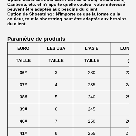
Canberra, etc.
et n'importe quelle couleur votre intéressé
peuvent être adaptés aux besoins du client.
Option de Shoestring : N'importe ce que la forme ou la
couleur, tout le shoestring peut être adaptée aux besoins
du client.
Paramètre de produits
EURO
LES USA
L'ASIE
LONGU
TAILLE
TAILLE
TAILLE
(Cm
36#
3
230
239,
37#
4
235
246,
38#
5
240
253,
39#
6
245
259
40#
7
250
266,
41#
8
255
273,