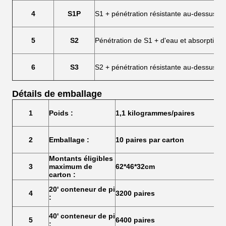
4
S1P
S1 + pénétration résistante au-dessus d
5
S2
Pénétration de S1 + d'eau et absorption 
6
S3
S2 + pénétration résistante au-dessus de
Détails de emballage
1
Poids :
1,1 kilogrammes/paires
2
Emballage :
10 paires par carton
Montants éligibles
3
maximum de
62*46*32cm
carton :
20' conteneur de pi
4
3200 paires
:
40' conteneur de pi
5
6400 paires
: