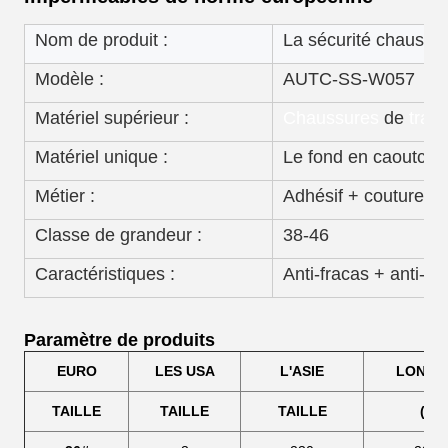
Nom de produit :
La sécurité chausse
Modèle :
AUTC-SS-W057
Matériel supérieur :
Chaussures
de
trava
Matériel unique :
Le fond en caoutcho
Métier :
Adhésif + couture
Classe de grandeur :
38-46
Caractéristiques :
Anti-fracas + anti-pe
Paramètre de produits
EURO
LES USA
L'ASIE
LONGU
TAILLE
TAILLE
TAILLE
(Cm