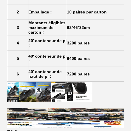
2
Emballage :
10 paires par carton
Montants éligibles
3
maximum de
62*46*32cm
carton :
20' conteneur de pi
4
3200 paires
:
40' conteneur de pi
5
6400 paires
:
40' conteneur de
6
7200 paires
haut de pi :