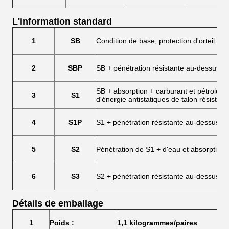
L'information standard
1
SB
Condition de base, protection d'orteil au
2
SBP
SB + pénétration résistante au-dessus d
SB + absorption + carburant et pétrole r
3
S1
d'énergie antistatiques de talon résistant
4
S1P
S1 + pénétration résistante au-dessus d
5
S2
Pénétration de S1 + d'eau et absorption 
6
S3
S2 + pénétration résistante au-dessus de
Détails de emballage
1
Poids :
1,1 kilogrammes/paires