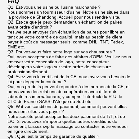
FAQ
Q1. Est-vous une usine ou l'usine marchande ?
Nous sommes un fournisseur d'usine. Notre usine située dans
la province de Shandong. Accueil pour nous rendre visite.
Q2. Est-ce que je peux demander un échantillon de paires
avant ordre d'endroit ?
Yes.we peut envoyer t'un échantillon de paires pour libre en
tant que votre contrôle de qualité, mais au besoin de client
payer à coût de messager seuls, comme DHL, TNT, Fedex,
SME etc.
Q3. Pouvez-vous faire notre logo sur vos chaussures ?
Oui, nous acceptons de faire des affaires d'OEM. Veuillez nous
envoyer votre conception de logo, notre concepteur
développera votre logo sur votre ordre de chaussure
professionnellement.
Q4. Avez-vous le certificat de la CE, nous avez-vous besoin de
lui pour dégager la coutume ?
Oui, nos produits peuvent répondre à des normes de la CE, et
nous avons des relations de coopération avec différents
laboratoires internationaux, y compris l'interteck du R-U, le
CTC de France SABS d'Afrique du Sud etc.
Q5. Wat vos conditions de paiement, comment peuvent-elles
nous sont-elles vous payer ?
Notre société peut accepter les deux paiement de T/T, et de
L/C. Si vous avez n'importe quelles autres conditions de
paiement, laissez svp le massage ou contacter notre vendeur
en ligne directement.
Q6 : Quel est le temps de garantie de qualité ?