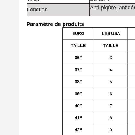
Anti-piqûre, antidé
Fonction
Paramètre de produits
EURO
LES USA
TAILLE
TAILLE
36#
3
37#
4
38#
5
39#
6
40#
7
41#
8
42#
9