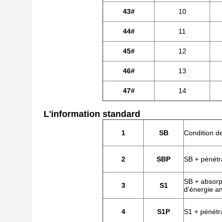
43#
10
44#
11
45#
12
46#
13
47#
14
L'information standard
1
SB
Condition de
2
SBP
SB + pénétr
SB + absorp
3
S1
d'énergie an
4
S1P
S1 + pénétr