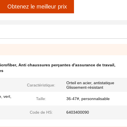
Obtenez le meilleur prix
crofiber
,
Anti chaussures perçantes d'assurance de travail
,
es
Orteil en acier, antistatique
Caractéristique:
Glissement-résistant
, vert,
Taille:
36-47#, personnalisable
Code de HS:
6403400090