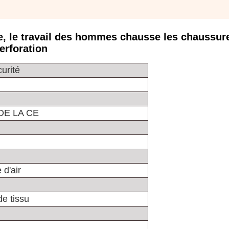
e, le travail des hommes chausse les chaussur
erforation
urité
 DE LA CE
 d'air
e tissu