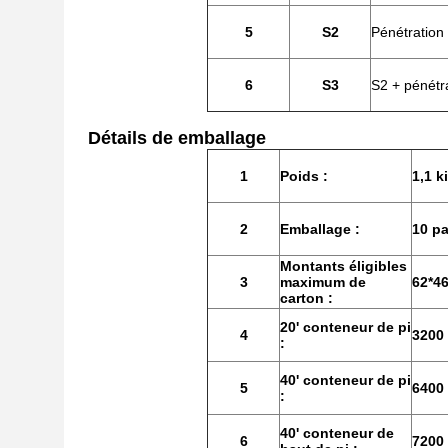
5
S2
Pénétration
6
S3
S2 + pénétra
Détails de emballage
1
Poids :
1,1 k
2
Emballage :
10 pa
Montants éligibles
3
maximum de
62*4
carton :
20' conteneur de pi
4
3200 
:
40' conteneur de pi
5
6400 
:
40' conteneur de
6
7200 