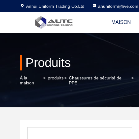
Anhui Uniform Trading Co.Ltd
ahuniform@live.com
MAISON
Produits
À la
>
produits
>
Chaussures de sécurité de
>
maison
PPE