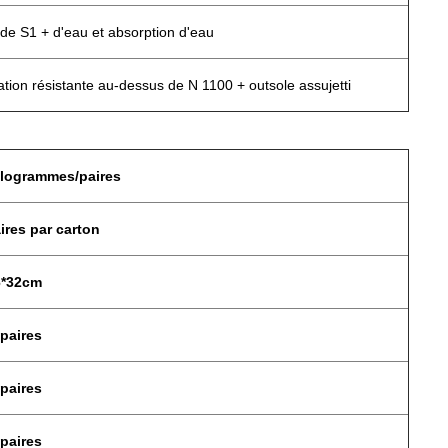
 de S1 + d'eau et absorption d'eau
tion résistante au-dessus de N 1100 + outsole assujetti
ilogrammes/paires
ires par carton
6*32cm
paires
paires
paires