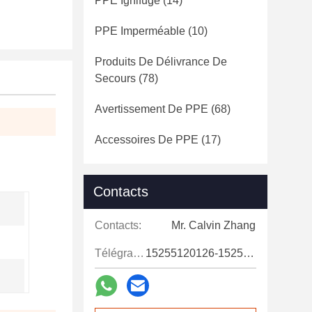
PPE Ignifuge
(14)
PPE Imperméable
(10)
Produits De Délivrance De
Secours
(78)
Avertissement De PPE
(68)
Accessoires De PPE
(17)
Contacts
Contacts:
Mr. Calvin Zhang
Télégramme:
15255120126-15255120126