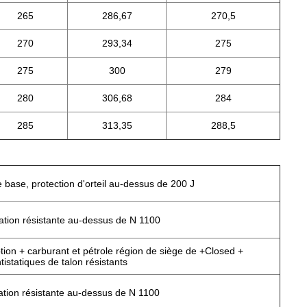
265
286,67
270,5
270
293,34
275
275
300
279
280
306,68
284
285
313,35
288,5
 base, protection d'orteil au-dessus de 200 J
ation résistante au-dessus de N 1100
tion + carburant et pétrole région de siège de +Closed +
tistatiques de talon résistants
ation résistante au-dessus de N 1100