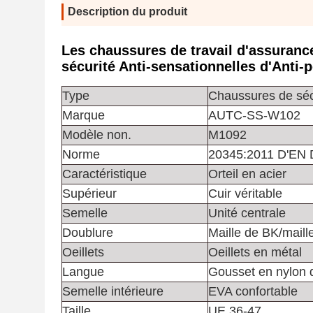
Description du produit
Les chaussures de travail d'assuranc
sécurité Anti-sensationnelles d'Anti-p
Type
Chaussures de séc
Marque
AUTC-SS-W102
Modèle non.
M1092
Norme
20345:2011 D'EN
Caractéristique
Orteil en acier
Supérieur
Cuir véritable
Semelle
Unité centrale
Doublure
Maille de BK/maille
Oeillets
Oeillets en métal
Langue
Gousset en nylon d
Semelle intérieure
EVA confortable
Taille
UE 36-47