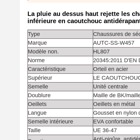
La pluie au dessus haut rejette les ch
inférieure en caoutchouc antidérapan
Type
Chaussures de séc
Marque
AUTC-SS-W457
Modèle non.
HL807
Norme
20345:2011 D'EN
Caractéristique
Orteil en acier
Supérieur
LE CAOUTCHOU
Semelle
Unité centrale
Doublure
Maille de BK/maille
Oeillets
Oeillets en métal
Langue
Gousset en nylon d
Semelle intérieure
EVA confortable
Taille
UE 36-47
Anti-piqûre, antidé