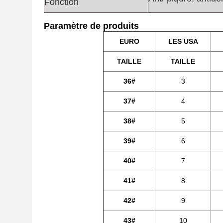
Fonction
Paramètre de produits
EURO
LES USA
TAILLE
TAILLE
36#
3
37#
4
38#
5
39#
6
40#
7
41#
8
42#
9
43#
10