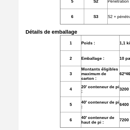
5
S2
Pénétration
6
S3
S2 + pénétra
Détails de emballage
1
Poids :
1,1 k
2
Emballage :
10 pa
Montants éligibles
3
maximum de
62*4
carton :
20' conteneur de pi
4
3200 
:
40' conteneur de pi
5
6400 
:
40' conteneur de
6
7200 
haut de pi :