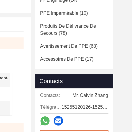
PPE Ignifuge
(14)
PPE Imperméable
(10)
Produits De Délivrance De
Secours
(78)
Avertissement De PPE
(68)
Accessoires De PPE
(17)
ment-
Contacts
Contacts:
Mr. Calvin Zhang
Télégramme:
15255120126-15255120126