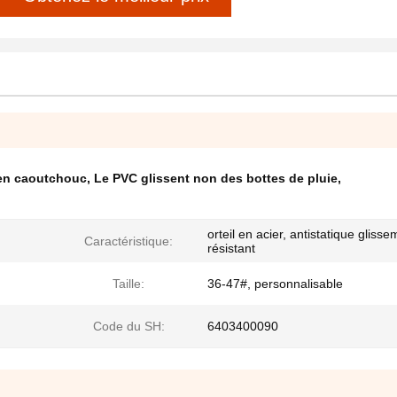
 en caoutchouc
,
Le PVC glissent non des bottes de pluie
,
orteil en acier, antistatique glisse
Caractéristique:
résistant
Taille:
36-47#, personnalisable
Code du SH:
6403400090