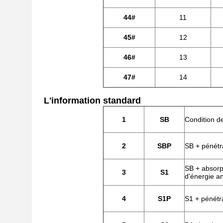
44#
11
45#
12
46#
13
47#
14
L'information standard
1
SB
Condition de
2
SBP
SB + pénétr
SB + absorp
3
S1
d'énergie an
4
S1P
S1 + pénétr