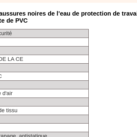
aussures noires de l'eau de protection de trava
te de PVC
urité
 DE LA CE
C
 d'air
e tissu
rapage, antistatique