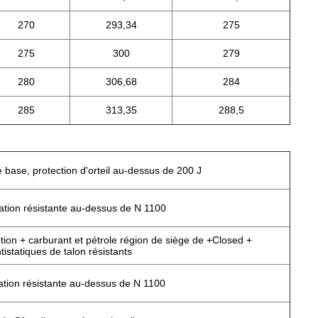
270
293,34
275
275
300
279
280
306,68
284
285
313,35
288,5
 base, protection d'orteil au-dessus de 200 J
ation résistante au-dessus de N 1100
tion + carburant et pétrole région de siège de +Closed +
tistatiques de talon résistants
ation résistante au-dessus de N 1100