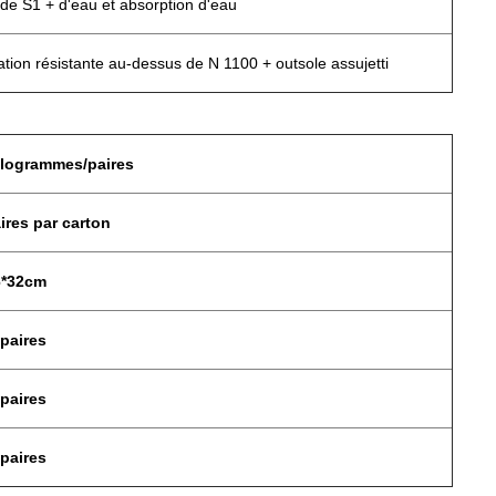
 de S1 + d'eau et absorption d'eau
tion résistante au-dessus de N 1100 + outsole assujetti
ilogrammes/paires
ires par carton
6*32cm
paires
paires
paires