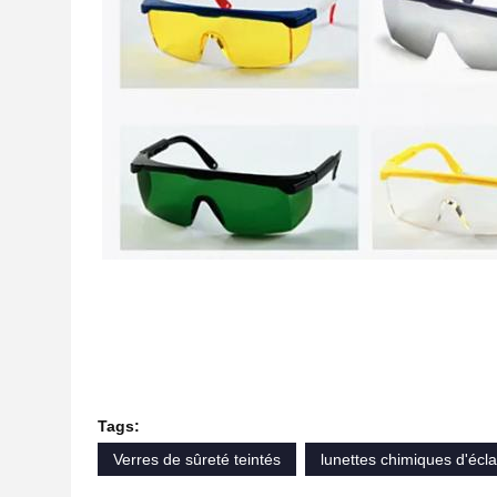
Tags:
Verres de sûreté teintés
lunettes chimiques d'écl