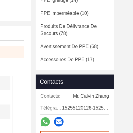
PPE Ignifuge
(14)
PPE Imperméable
(10)
Produits De Délivrance De
Secours
(78)
Avertissement De PPE
(68)
Accessoires De PPE
(17)
Contacts
Contacts:
Mr. Calvin Zhang
Télégramme:
15255120126-15255120126