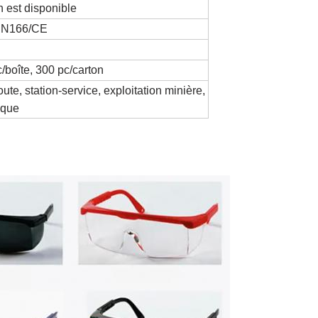
n est disponible
 EN166/CE
c/boîte, 300 pc/carton
oute, station-service, exploitation minière, 
ique