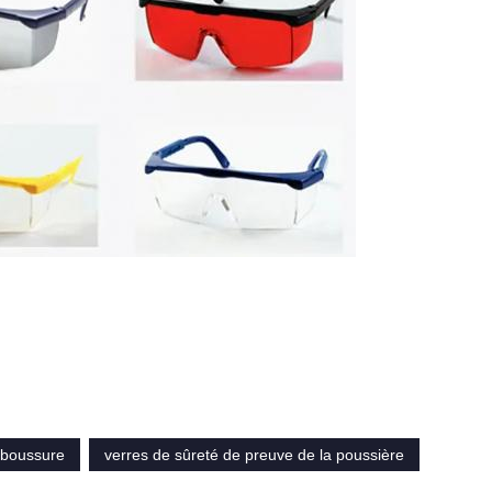
aboussure
verres de sûreté de preuve de la poussière