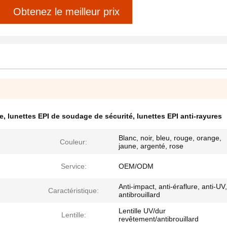
Obtenez le meilleur prix
le
,
lunettes EPI de soudage de sécurité
,
lunettes EPI anti-rayures
Blanc, noir, bleu, rouge, orange,
Couleur:
jaune, argenté, rose
Service:
OEM/ODM
Anti-impact, anti-éraflure, anti-UV,
Caractéristique:
antibrouillard
Lentille UV/dur
Lentille:
revêtement/antibrouillard