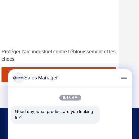
Protéger l'arc industriel contre l'éblouissement et les
Ens
chocs
haut
anti
écl
Obtenez le meilleur prix
Sales Manager
9:18 AM
Good day, what product are you looking 
for?
NOUS CONTACTER