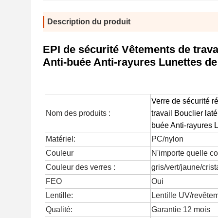
Description du produit
EPI de sécurité Vêtements de travai
Anti-buée Anti-rayures Lunettes d
Verre de sécurité r
Nom des produits :
travail Bouclier lat
buée Anti-rayures 
Matériel:
PC/nylon
Couleur
N'importe quelle co
Couleur des verres :
gris/vert/jaune/crist
FEO
Oui
Lentille:
Lentille UV/revête
Qualité:
Garantie 12 mois