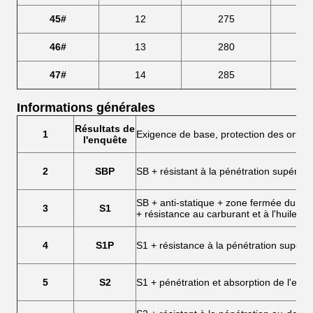
45#
12
275
46#
13
280
47#
14
285
Informations générales
Résultats de
1
Exigence de base, protection des orteil
l'enquête
2
SBP
SB + résistant à la pénétration supérieu
SB + anti-statique + zone fermée du siè
3
S1
+ résistance au carburant et à l'huile
4
S1P
S1 + résistance à la pénétration supéri
5
S2
S1 + pénétration et absorption de l'eau