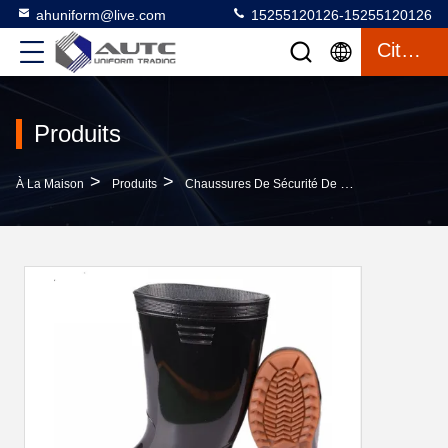
ahuniform@live.com
15255120126-15255120126
Citation
Produits
>
>
>
À La Maison
Produits
Chaussures De Sécurité De PPE
Bottes Él