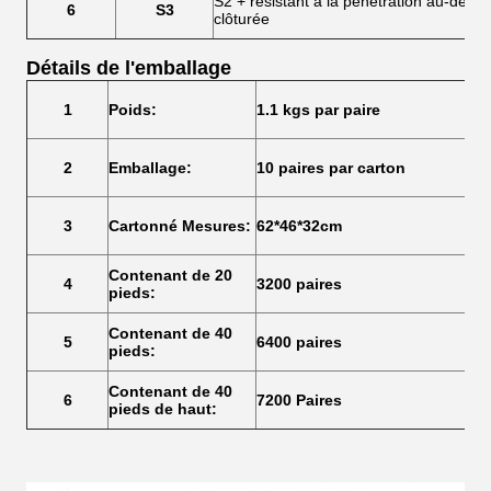
S2 + résistant à la pénétration au-dess
6
S3
clôturée
Détails de l'emballage
1
Poids:
1.1 kgs par paire
2
Emballage:
10 paires par carton
3
Cartonné Mesures:
62*46*32cm
Contenant de 20
4
3200 paires
pieds:
Contenant de 40
5
6400 paires
pieds:
Contenant de 40
6
7200 Paires
pieds de haut: