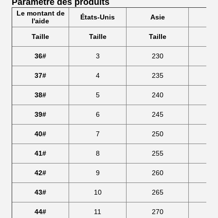
Paramètre des produits
Le montant de
États-Unis
Asie
LO
l'aide
Taille
Taille
Taille
36#
3
230
37#
4
235
38#
5
240
39#
6
245
40#
7
250
41#
8
255
42#
9
260
43#
10
265
44#
11
270