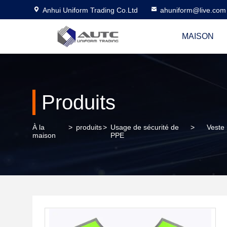
Anhui Uniform Trading Co.Ltd
ahuniform@live.com
MAISON
Produits
À la
>
produits
>
Usage de sécurité de
>
Veste
maison
PPE