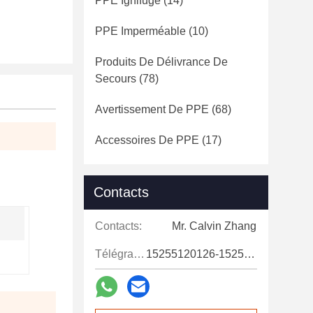
PPE Ignifuge
(14)
PPE Imperméable
(10)
Produits De Délivrance De
Secours
(78)
Avertissement De PPE
(68)
Accessoires De PPE
(17)
Contacts
Contacts:
Mr. Calvin Zhang
Télégramme:
15255120126-15255120126