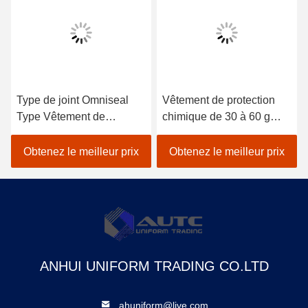
Type de joint Omniseal
Vêtement de protection
Type Vêtement de
chimique de 30 à 60 g
protection individuelle
Conçu selon les normes
(EPI) fourni avec un tissu
de conformité OSHA ANSI
Obtenez le meilleur prix
Obtenez le meilleur prix
offrant une sécurité et un
AS ANZS Idéal pour la
confort efficaces dans les
réponse aux
environnements de travail
déversements chimiques
exigeants
ANHUI UNIFORM TRADING CO.LTD
ahuniform@live.com